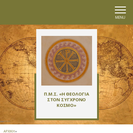
Skip to main navigation
Skip to main content
Skip to page footer
MENU
Π.Μ.Σ. «Η ΘΕΟΛΟΓΙΑ
ΣΤΟΝ ΣΥΓΧΡΟΝΟ
ΚΟΣΜΟ»
ΑΡΧΙΚΗ
»