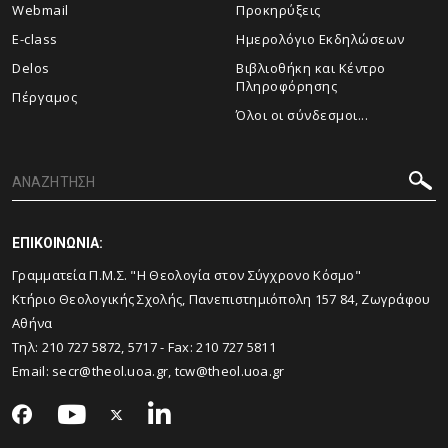
Webmail
Προκηρύξεις
E-class
Ημερολόγιο Εκδηλώσεων
Delos
Βιβλιοθήκη και Κέντρο
Πληροφόρησης
Πέργαμος
Όλοι οι σύνδεσμοι...
ΕΠΙΚΟΙΝΩΝΙΑ:
Γραμματεία Π.Μ.Σ. "Η Θεολογία στον Σύγχρονο Κόσμο"
Κτήριο Θεολογικής Σχολής, Πανεπιστημιόπολη 157 84, Ζωγράφου
Αθήνα
Τηλ:
210 727 5872, 5717
- Fax:
210 727 5811
Email:
secr@theol.uoa.gr
,
tcw@theol.uoa.gr